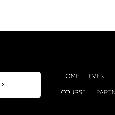
HOME
EVENT
T
COURSE
PART